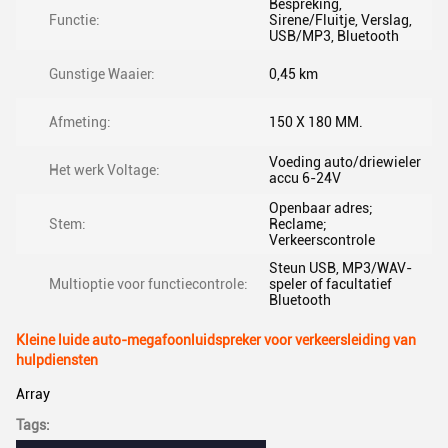
Bespreking,
Functie:
Sirene/Fluitje, Verslag,
USB/MP3, Bluetooth
Gunstige Waaier:
0,45 km
Afmeting:
150 X 180 MM.
Voeding auto/driewieler
Het werk Voltage:
accu 6-24V
Openbaar adres;
Stem:
Reclame;
Verkeerscontrole
Steun USB, MP3/WAV-
Multioptie voor functiecontrole:
speler of facultatief
Bluetooth
Kleine luide auto-megafoonluidspreker voor verkeersleiding van
hulpdiensten
Array
Tags: