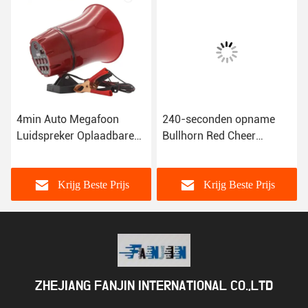
4min Auto Megafoon
240-seconden opname
Luidspreker Oplaadbare
Bullhorn Red Cheer
Megafoon Luidspreker
Megafoon voor openbare
Voor Reclame
toespraak
Krijg Beste Prijs
Krijg Beste Prijs
ZHEJIANG FANJIN INTERNATIONAL CO.,LTD