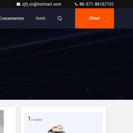
zjfj.cn@hotmail.com
86-571-86167101
Evenementen
Dutch
Citaat