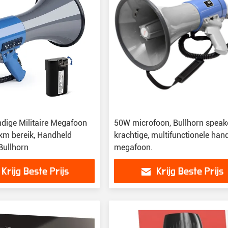
dige Militaire Megafoon
50W microfoon, Bullhorn speake
 km bereik, Handheld
krachtige, multifunctionele han
ullhorn
megafoon.
Krijg Beste Prijs
Krijg Beste Prijs