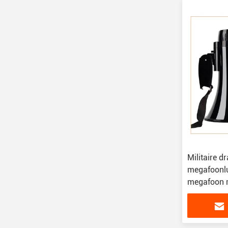
Militaire d
megafoonlu
megafoon m