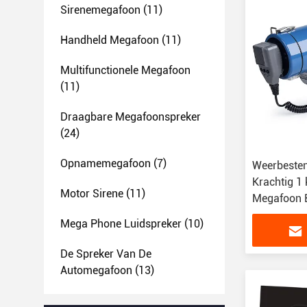
Sirenemegafoon
(11)
Handheld Megafoon
(11)
Multifunctionele Megafoon
(11)
Draagbare Megafoonspreker
(24)
Opnamemegafoon
(7)
Weerbesten
Krachtig 1
Motor Sirene
(11)
Megafoon B
Mega Phone Luidspreker
(10)
De Spreker Van De
Automegafoon
(13)