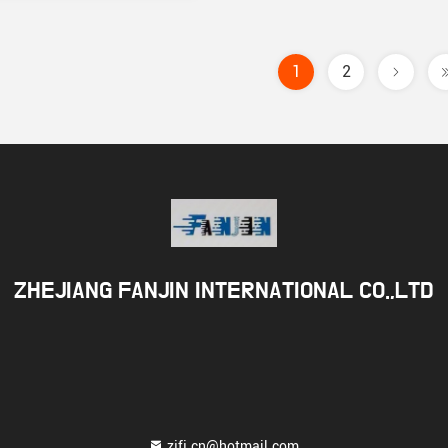
1
2
ZHEJIANG FANJIN INTERNATIONAL CO.,LTD
zjfj.cn@hotmail.com