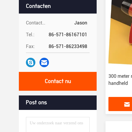
Contacten
Contacten:
Jason
Tel.:
86-571-86167101
Fax:
86-571-86233498
300 meter 
Contact nu
handheld
Post ons